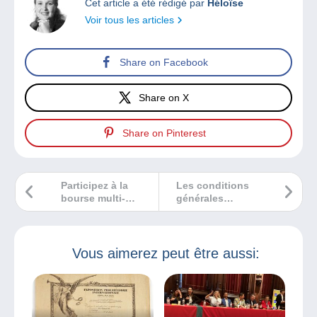
Cet article a été rédigé par
Héloïse
Voir tous les articles
Share on Facebook
Share on X
Share on Pinterest
Participez à la
Les conditions
bourse multi-
générales
collections de
d’utilisation de
Montaulin
Delcampe seront
mises à jour dans
deux semaines.
Vous aimerez peut être aussi: