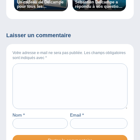
Un cadeau de Delcampe
Sébastien Delcampe a
pour tous les
répondu à vos questions
collectionneurs !
en live… Voici la vidéo
en rediffusion !
Laisser un commentaire
Votre adresse e-mail ne sera pas publiée. Les champs obligatoires
sont indiqués avec
*
Nom
*
Email
*