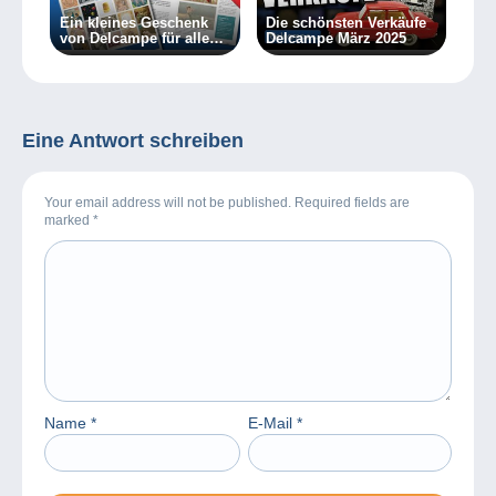
Ein kleines Geschenk
Die schönsten Verkäufe
von Delcampe für alle
Delcampe März 2025
Sammler
Eine Antwort schreiben
Your email address will not be published. Required fields are
marked
*
Name
*
E-Mail
*