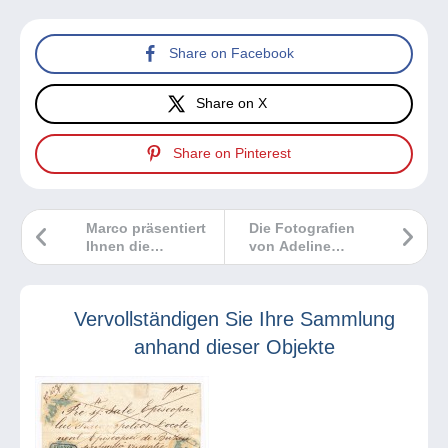
Share on Facebook
Share on X
Share on Pinterest
Marco präsentiert
Die Fotografien
Ihnen die
von Adeline
Briefmarke „Solar
Boutain
Impulse 2“. Finden
Sie den
Vervollständigen Sie Ihre Sammlung
philatelistischen
Fehler?
anhand dieser Objekte