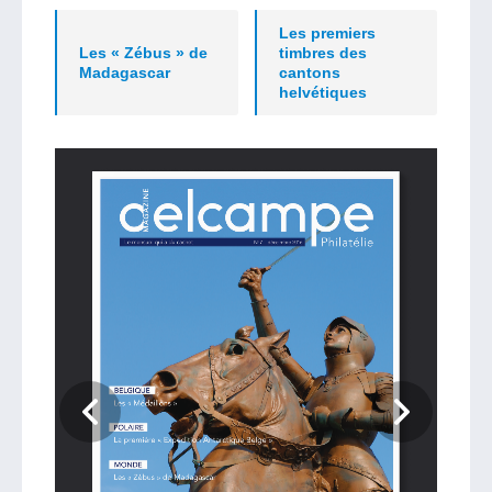
Les premiers
Les « Zébus » de
timbres des
Madagascar
cantons
helvétiques