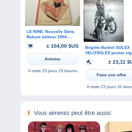
LE RIRE. Nouvelle Série.
Reliure éditeur 1954.
Journal humoristique :
± 104,00 $US
PICHARD, DUBOUT,
Brigitte Bardot SOLEX
PEYNET, BRENOT, BEN,
VELOSOLEX poster si
ALDEBERT....
signed dedicace
Acheter
± 23,11 $
BROMFIETS 60 JAAr
revue photo
Il reste
23 jours 19 heures
Faire une offre
Il reste
23 jours 16 heur
Vous aimerez peut être aussi: