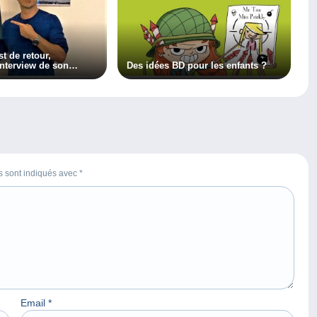
t de retour,
interview de son
Des idées BD pour les enfants ?
es sont indiqués avec
*
Email
*