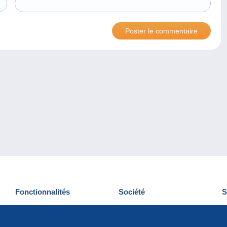
Fonctionnalités
Société
S
Nouveautés
Qui sommes-nous
D
Astuces
Gestion des cookies
N