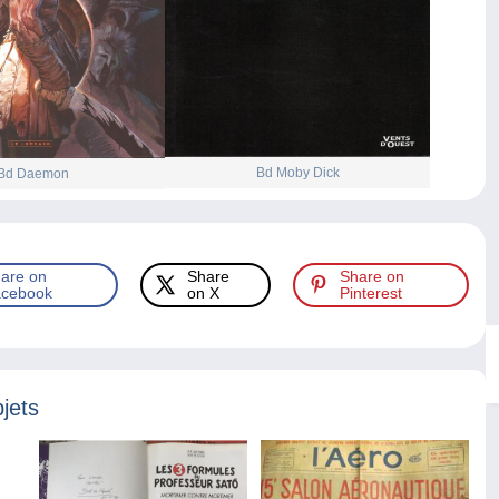
Bd Moby Dick
Bd Daemon
are on
Share
Share on
cebook
on X
Pinterest
jets