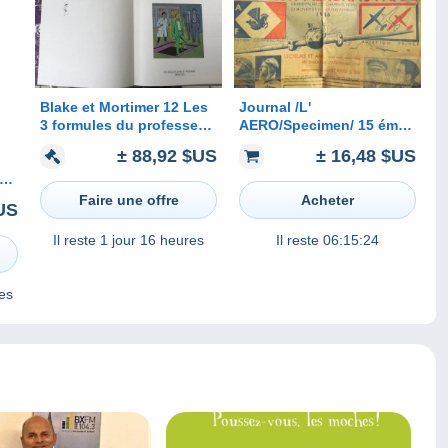
Blake et Mortimer 12 Les
Journal /L'
3 formules du professeur
AERO/Specimen/ 15 éme
Sato 2 RARE EO
Salon de l'Aeronautique/
± 88,92 $US
± 16,48 $US
DEDICACE BE 01/1990
Palais des Champs
Jacobs Bob De Moor
Elysées/1936 VJ1
gné
(BI2)
Faire une offre
Acheter
US
Il reste
1 jour 16 heures
Il reste
06:15:24
es