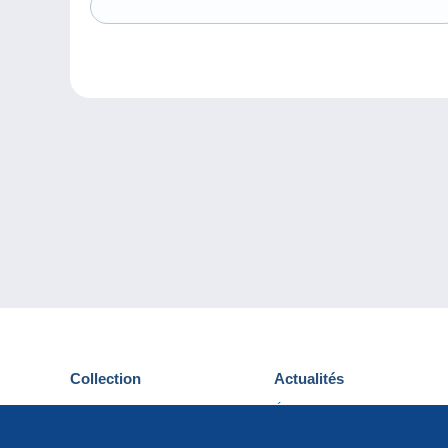
Collection
Actualités
Cartes postales
Événements Delcampe
Timbres
Concours