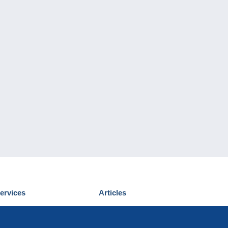
ervices
Articles
écouvrir Delcampe
Proposer un
ous contacter
article