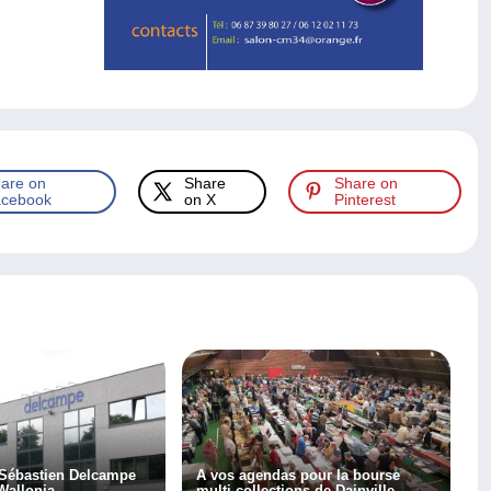
are on
Share
Share on
cebook
on X
Pinterest
 Sébastien Delcampe
A vos agendas pour la bourse
Wallonia
multi-collections de Dainville