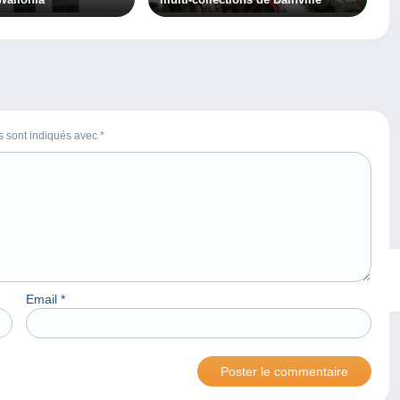
es sont indiqués avec
*
Email
*