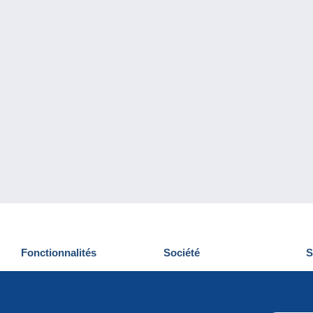
Fonctionnalités
Société
S
Nouveautés
Qui sommes-nous
D
Astuces
Gestion des cookies
N
Commercial
Emplois