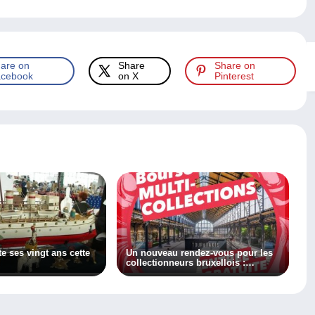
are on
Share
Share on
cebook
on X
Pinterest
ête ses vingt ans cette
Un nouveau rendez-vous pour les
collectionneurs bruxellois :
Collect’ Market !