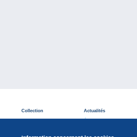
Collection
Actualités
Cartes postales
Événements Delcampe
Timbres
Concours
Monnaies & Billets