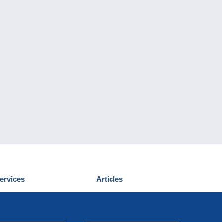
ervices
Articles
écouvrir Delcampe
Proposer un
ous contacter
article