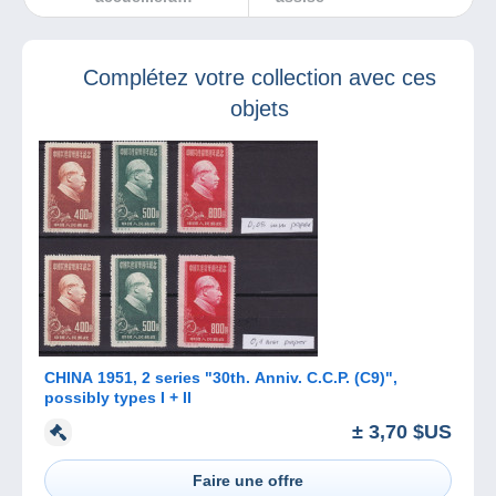
Birdpex8 pour la
plus grande joie
des
Complétez votre collection avec ces
collectionneurs et
des ornithologues
objets
CHINA 1951, 2 series "30th. Anniv. C.C.P. (C9)",
possibly types I + II
± 3,70 $US
Faire une offre