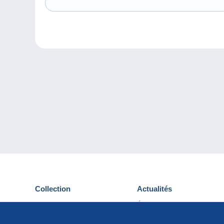
Collection
Actualités
Cartes postales
Événements Delcampe
Timbres
Concours