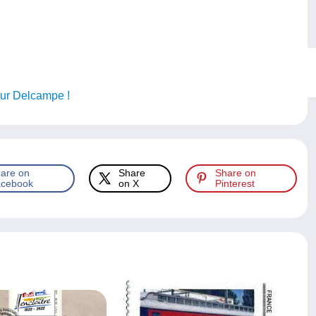
sur Delcampe !
are on
Share
Share on
cebook
on X
Pinterest