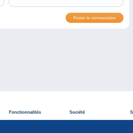
Fonctionnalités
Société
S
Nouveautés
Qui sommes-nous
D
Astuces
Gestion des cookies
N