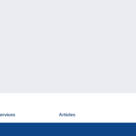
ervices
Articles
écouvrir Delcampe
Proposer un
ous contacter
article