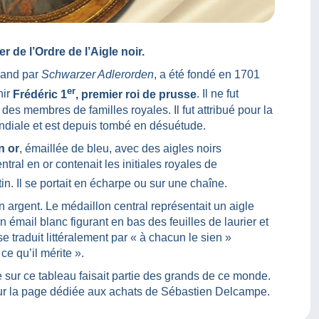
r de l’Ordre de l’Aigle noir.
emand par
Schwarzer Adlerorden
, a été fondé en 1701
er
nir
Frédéric 1
, premier roi de prusse
. Il ne fut
des membres de familles royales. Il fut attribué pour la
ondiale et est depuis tombé en désuétude.
n or
, émaillée de bleu, avec des aigles noirs
ral en or contenait les initiales royales de
in. Il se portait en écharpe ou sur une chaîne.
en argent. Le médaillon central représentait un aigle
 émail blanc figurant en bas des feuilles de laurier et
e traduit littéralement par « à chacun le sien »
ce qu’il mérite ».
 sur ce tableau faisait partie des grands de ce monde.
sur la page dédiée aux achats de Sébastien Delcampe.