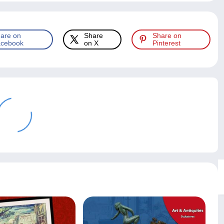
are on
Share
Share on
cebook
on X
Pinterest