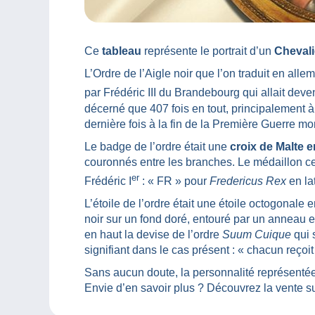
Ce
tableau
représente le portrait d’un
Chevalie
L’Ordre de l’Aigle noir que l’on traduit en all
par Frédéric III du Brandebourg qui allait deve
décerné que 407 fois en tout, principalement à 
dernière fois à la fin de la Première Guerre m
Le badge de l’ordre était une
croix de Malte e
couronnés entre les branches. Le médaillon cent
er
Frédéric I
: « FR » pour
Fredericus Rex
en lat
L’étoile de l’ordre était une étoile octogonale 
noir sur un fond doré, entouré par un anneau en
en haut la devise de l’ordre
Suum Cuique
qui s
signifiant dans le cas présent : « chacun reçoit 
Sans aucun doute, la personnalité représentée
Envie d’en savoir plus ? Découvrez la vente 