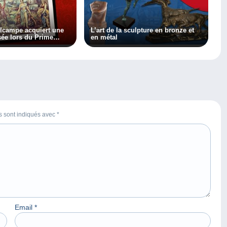
lcampe acquiert une
L’art de la sculpture en bronze et
ée lors du Prime
en métal
clue sur France 2
es sont indiqués avec
*
Email
*