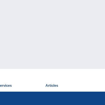
ervices
Articles
écouvrir Delcampe
Proposer un
ous contacter
article