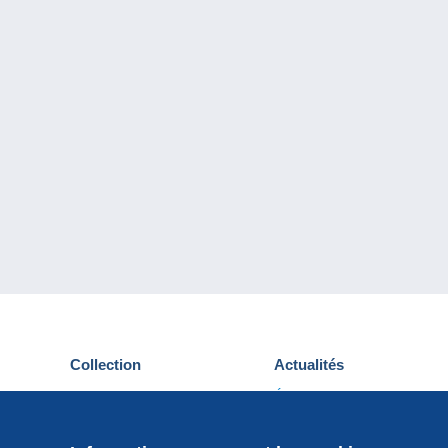
Collection
Actualités
Cartes postales
Événements Delcampe
Timbres
Concours
Monnaies & Billets