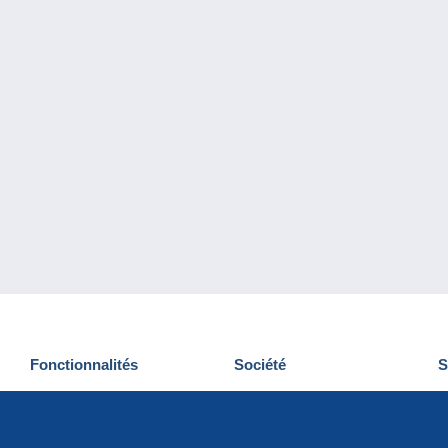
Fonctionnalités
Société
S
Nouveautés
Qui sommes-nous
D
Astuces
Gestion des cookies
N
Commercial
Emplois