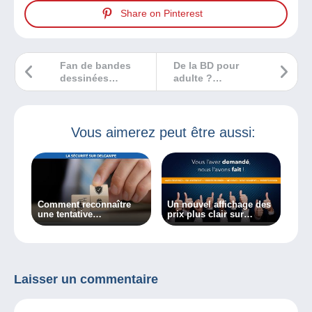
Share on Pinterest
Fan de bandes
De la BD pour
dessinées
adulte ?
Medieval Fantasy
Découvrez des
? Ecoutez notre
nouveautés !
chronique radio !
Vous aimerez peut être aussi:
Comment reconnaître
Un nouvel affichage des
une tentative
prix plus clair sur
d’hameçonnage ?
Delcampe
Laisser un commentaire