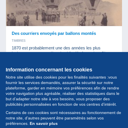
Des courriers envoyés par ballons montés
TIMBRES
1870 est probablement une des années les plus
intéressantes en matière de philatélie française. C’est
au cours de la guerre franco-prussienne de 1870-1871
que Paris s’est retrouvée encerclée et a dû faire preuve
Information concernant les cookies
de créativité pour acheminer le courrier.
6 juin 2018
Notre site utilise des cookies pour les finalités suivantes :vous
fournir les services demandés, assurer la sécurité sur notre
plateforme, garder en mémoire vos préférences afin de rendre
votre navigation plus agréable, réaliser des statistiques dans le
but d’adapter notre site à vos besoins, vous proposer des
Collection
publicités personnalisées en fonction de vos centres d’intérêt.
Certains de ces cookies sont nécessaires au fonctionnement de
Actualités
notre site, d’autres peuvent être paramétrés selon vos
préférences.
En savoir plus
Fonctionnalités