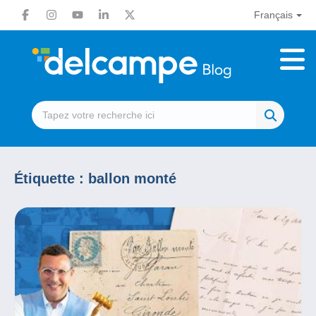
Français
Étiquette :
ballon monté