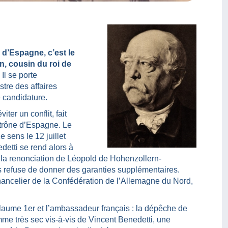
I d’Espagne, c’est le
, cousin du roi de
Il se porte
stre des affaires
e candidature.
iter un conflit, fait
 trône d’Espagne. Le
 sens le 12 juillet
etti se rend alors à
à la renonciation de Léopold de Hohenzollern-
s refuse de donner des garanties supplémentaires.
 chancelier de la Confédération de l’Allemagne du Nord,
illaume 1er et l’ambassadeur français : la dépêche de
me très sec vis-à-vis de Vincent Benedetti, une