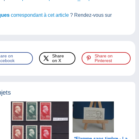
iques
correspondant à cet article
? Rendez-vous sur
are on
Share
Share on
cebook
on X
Pinterest
jets
*Flamme sans timbre - La