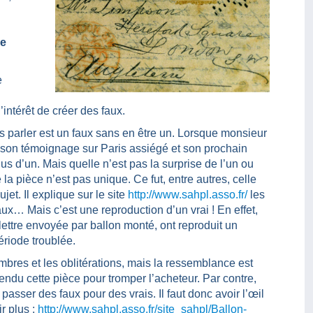
ce
e
’intérêt de créer des faux.
ous parler est un faux sans en être un. Lorsque monsieur
son témoignage sur Paris assiégé et son prochain
lus d’un. Mais quelle n’est pas la surprise de l’un ou
 la pièce n’est pas unique. Ce fut, entre autres, celle
et. Il explique sur le site
http://www.sahpl.asso.fr/
les
aux… Mais c’est une reproduction d’un vrai ! En effet,
 lettre envoyée par ballon monté, ont reproduit un
ériode troublée.
imbres et les oblitérations, mais la ressemblance est
vendu cette pièce pour tromper l’acheteur. Par contre,
 passer des faux pour des vrais. Il faut donc avoir l’œil
r plus :
http://www.sahpl.asso.fr/site_sahpl/Ballon-