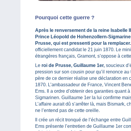
Pourquoi cette guerre ?
Après le renversement de la reine Isabelle I
Prince Léopold de Hohenzollern-Sigmarinen
Prusse, qui est pressenti pour la remplacer.
officiellement candidat le 21 juin 1870. Le mini
étrangères français, Gramont, s’oppose à cett
Le
roi de Prusse, Guillaume 1er,
soucieux d’év
pression sur son cousin pour qu’il renonce au
père de ce dernier réalise une déclaration en ce
1870. L’ambassadeur de France, Vincent Bened
Ems. Il a ordre d’obtenir des garanties quant 
Sigmarinen. Guillaume 1er la lui confirme mai
L’affaire aurait dû s’arrêter là, mais Bismark,
ne l’entend pas de cette oreille.
Il crée un récit tronqué de l’échange entre Gu
Ems présente l’entretien de Guillaume 1er com