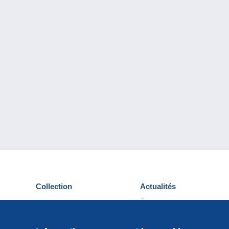
Collection
Actualités
Cartes postales
Événements Delcampe
Timbres
Concours
Monnaies & Billets