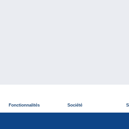
Fonctionnalités
Société
S
Nouveautés
Qui sommes-nous
D
Astuces
Gestion des cookies
N
Commercial
Emplois