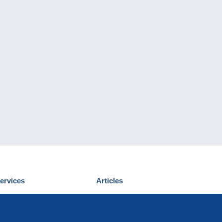
ervices
Articles
écouvrir Delcampe
Proposer un
ous contacter
article