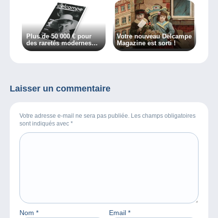
Plus de 50 000 € pour
Votre nouveau Delcampe
des raretés modernes…
Magazine est sorti !
Découvrez l’histoire des
timbres Audrey Hepburn
dans votre nouveau
Delcampe Magazine !
Laisser un commentaire
Votre adresse e-mail ne sera pas publiée. Les champs obligatoires
sont indiqués avec
*
Nom
*
Email
*