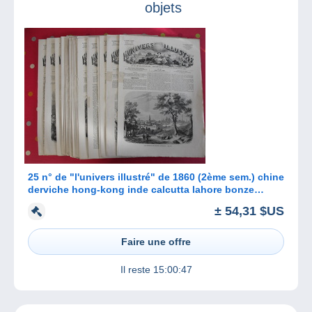
objets
25 n° de "l'univers illustré" de 1860 (2ème sem.) chine
derviche hong-kong inde calcutta lahore bonze
shanghai mongolie
± 54,31 $US
Faire une offre
Il reste
15:00:47