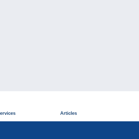
ervices
Articles
écouvrir Delcampe
Proposer un
ous contacter
article