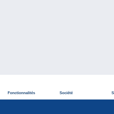
Fonctionnalités
Société
S
Nouveautés
Qui sommes-nous
D
Astuces
Gestion des cookies
N
Commercial
Emplois