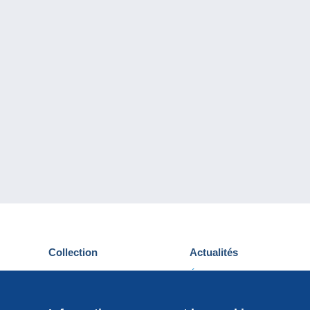
Collection
Actualités
Cartes postales
Événements Delcampe
Timbres
Concours
Monnaies & Billets