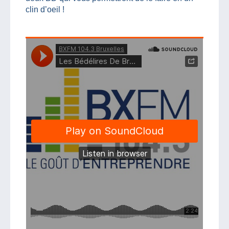
clin d’oeil !