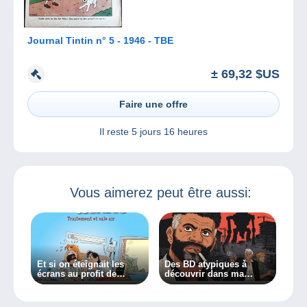
Journal Tintin n° 5 - 1946 - TBE
± 69,32 $US
Faire une offre
Il reste
5 jours 16 heures
Vous aimerez peut être aussi:
Et si on éteignait les
Des BD atypiques à
écrans au profit de
découvrir dans ma
super bandes dessinées
chronique !
adaptées aux plus
jeunes !