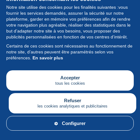
Notre site utilise des cookies pour les finalités suivantes :vous
fournir les services demandés, assurer la sécurité sur notre
plateforme, garder en mémoire vos préférences afin de rendre
votre navigation plus agréable, réaliser des statistiques dans le
but d’adapter notre site à vos besoins, vous proposer des
Collection
publicités personnalisées en fonction de vos centres d’intérêt.
Certains de ces cookies sont nécessaires au fonctionnement de
Actualités
notre site, d’autres peuvent être paramétrés selon vos
préférences.
En savoir plus
Fonctionnalités
Société
Accepter
tous les cookies
Services
Articles
Refuser
les cookies analytiques et publicitaires
Français
Configurer
© Delcampe International srl - Tous droits réservés.
Conditions d'utilisation
&
vie privée.