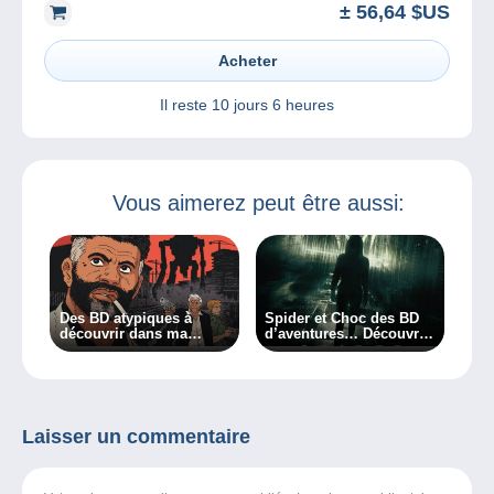
± 56,64 $US
Acheter
Il reste
10 jours 6 heures
Vous aimerez peut être aussi:
Des BD atypiques à
Spider et Choc des BD
découvrir dans ma
d’aventures… Découvrez
chronique !
les albums et Daoust, le
scénariste de Spider !
Laisser un commentaire