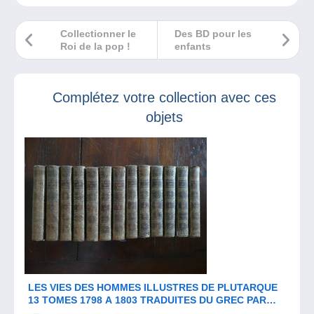
Collectionner le
Des BD pour les
Roi de la pop !
enfants
Complétez votre collection avec ces
objets
LES VIES DES HOMMES ILLUSTRES DE PLUTARQUE
13 TOMES 1798 A 1803 TRADUITES DU GREC PAR
DOMINIQUE RICARD BARROIS PARIS