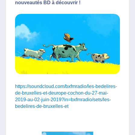
nouveautés BD à découvrir !
https://soundcloud.com/bxfmradio/les-bedelires-
de-bruxelles-et-deurope-cochon-du-27-mai-
2019-au-02-juin-2019?in=bxfmradio/sets/les-
bedelires-de-bruxelles-et