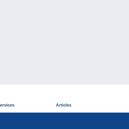
ervices
Articles
écouvrir Delcampe
Proposer un
ous contacter
article