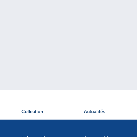
Collection
Actualités
Cartes postales
Événements Delcampe
Timbres
Concours
Monnaies & Billets