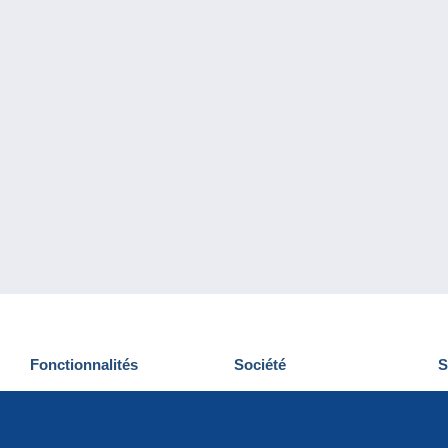
Fonctionnalités
Société
S
Nouveautés
Qui sommes-nous
D
Astuces
Gestion des cookies
N
Commercial
Emplois