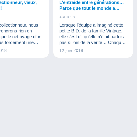
ectionneur, vieux,
L’entraide entre générations…
!
Parce que tout le monde a
quelque chose à apprendre !
ASTUCES
collectionneur, nous
Lorsque l’équipe a imaginé cette
rendrons rien en
petite B.D. de la famille Vintage,
que le nettoyage d’un
elle s’est dit qu’elle n’était parfois
pas forcément une
pas si loin de la vérité… Chaque
.
génération à des connaissances
2018
12 juin 2018
à partager…