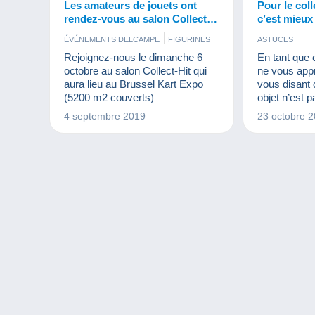
Les amateurs de jouets ont
Pour le coll
rendez-vous au salon Collect-
c’est mieux 
Hit le 6 octobre !
ÉVÉNEMENTS DELCAMPE
FIGURINES
ASTUCES
JEUX
MAQUETTES
Rejoignez-nous le dimanche 6
En tant que 
octobre au salon Collect-Hit qui
ne vous app
aura lieu au Brussel Kart Expo
vous disant 
(5200 m2 couverts)
objet n’est 
bonne chose
4 septembre 2019
23 octobre 