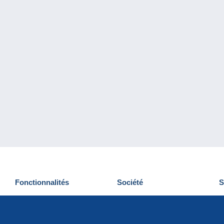
Fonctionnalités
Société
S
Nouveautés
Qui sommes-nous
D
Astuces
Gestion des cookies
N
Commercial
Emplois