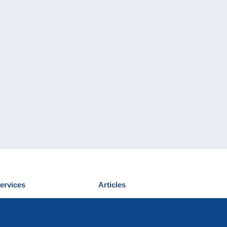
ervices
Articles
écouvrir Delcampe
Proposer un
ous contacter
article