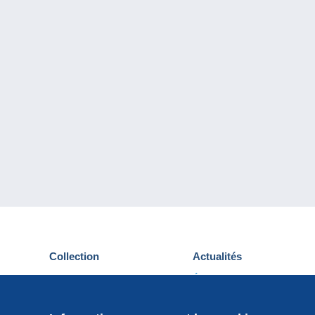
Collection
Actualités
Cartes postales
Événements Delcampe
Timbres
Concours
Monnaies & Billets