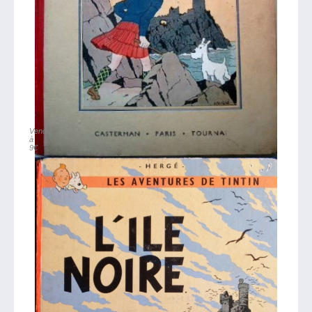
Vendu
à
9€