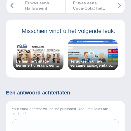
Er was eens …
Er was eens…
Halloween!
Coca-Cola: het
drankje van de
pin-ups!
Misschien vindt u het volgende leuk:
De familie Vintage
Terugkeer van uw
herinnert u eraan: een
verzamelaarsagenda op
item kan deel uitmaken
de Delcampe-website
van verschillende
collecties!
Een antwoord achterlaten
Your email address will not be published. Required fields are
marked
*