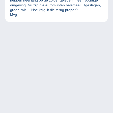
hebben heel lang op de zolder gelegen in een vochtige
omgeving. Nu zijn die euromunten helemaal uitgeslagen,
groen, wit … Hoe krijg ik die terug proper?
Mvg,