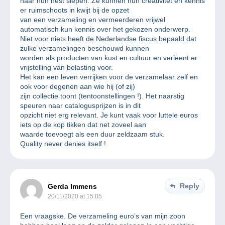
naar hun nest slepen. Ze kunnen hun creativitet en kennis
er ruimschoots in kwijt bij de opzet
van een verzameling en vermeerderen vrijwel
automatisch kun kennis over het gekozen onderwerp.
Niet voor niets heeft de Nederlandse fiscus bepaald dat
zulke verzamelingen beschouwd kunnen
worden als producten van kust en cultuur en verleent er
vrijstelling van belasting voor.
Het kan een leven verrijken voor de verzamelaar zelf en
ook voor degenen aan wie hij (of zij)
zijn collectie toont (tentoonstellingen !). Het naarstig
speuren naar catalogusprijzen is in dit
opzicht niet erg relevant. Je kunt vaak voor luttele euros
iets op de kop tikken dat net zoveel aan
waarde toevoegt als een duur zeldzaam stuk.
Quality never denies itself !
Reply
Gerda Immens
20/11/2020 at 15:05
Een vraagske. De verzameling euro’s van mijn zoon