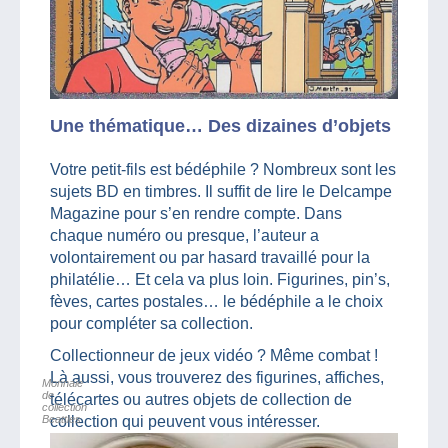
Une thématique… Des dizaines d’objets
Votre petit-fils est bédéphile ? Nombreux sont les
sujets BD en timbres. Il suffit de lire le Delcampe
Magazine pour s’en rendre compte. Dans
chaque numéro ou presque, l’auteur a
volontairement ou par hasard travaillé pour la
philatélie… Et cela va plus loin. Figurines, pin’s,
fèves, cartes postales… le bédéphile a le choix
pour compléter sa collection.
Collectionneur de jeux vidéo ? Même combat !
Là aussi, vous trouverez des figurines, affiches,
Monnaie
de
télécartes ou autres objets de collection de
collection
Beattles
collection qui peuvent vous intéresser.