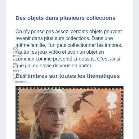
Des objets dans plusieurs collections
On n’y pense pas assez, certains objets peuvent
revenir dans plusieurs collections. Dans une
même famille, l’un peut collectionner les timbres,
UK
l’autre les jeux vidéo et avoir un objet en
2018,
timbre
commun comme présenté ci-dessus. C’est ainsi
issu
de
que j’ai eu envie de vous en parler
la
série
« Games
Des timbres sur toutes les thématiques
of
Thrones »