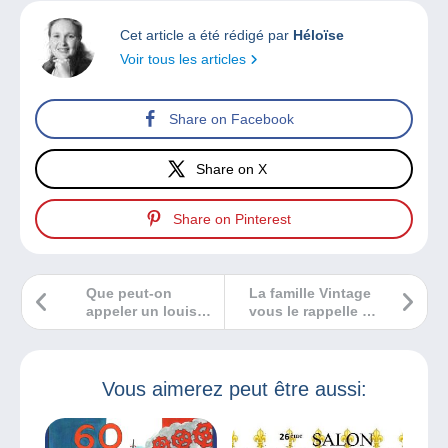
Cet article a été rédigé par
Héloïse
Voir tous les articles
Share on Facebook
Share on X
Share on Pinterest
Que peut-on
La famille Vintage
appeler un louis
vous le rappelle :
d’or ?
un objet peut
appartenir à
plusieurs
collections !
Vous aimerez peut être aussi: