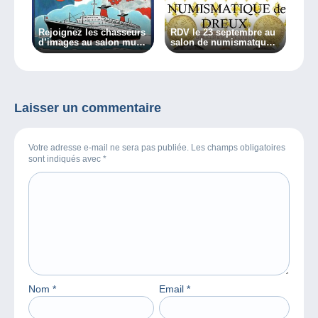
Rejoignez les chasseurs
RDV le 23 septembre au
d’images au salon multi-
salon de numismatque
collection du 18 octobre
de Dreux !
!
Laisser un commentaire
Votre adresse e-mail ne sera pas publiée. Les champs obligatoires
sont indiqués avec
*
Nom
*
Email
*