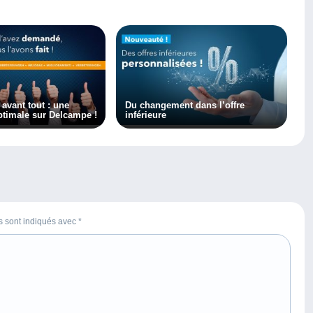
 avant tout : une
Du changement dans l’offre
ptimale sur Delcampe !
inférieure
es sont indiqués avec
*