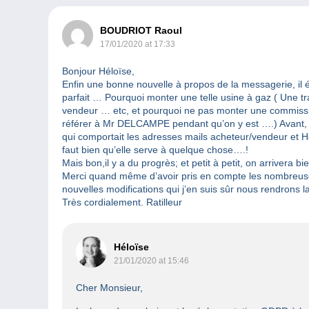
BOUDRIOT Raoul
17/01/2020 at 17:33
Bonjour Héloïse,
Enfin une bonne nouvelle à propos de la messagerie, il 
parfait … Pourquoi monter une telle usine à gaz ( Une tr
vendeur … etc, et pourquoi ne pas monter une commission 
référer à Mr DELCAMPE pendant qu’on y est ….) Avant, c
qui comportait les adresses mails acheteur/vendeur et Hop 
faut bien qu’elle serve à quelque chose….!
Mais bon,il y a du progrès; et petit à petit, on arrivera b
Merci quand même d’avoir pris en compte les nombreuses
nouvelles modifications qui j’en suis sûr nous rendrons la
Très cordialement. Ratilleur
Héloïse
21/01/2020 at 15:46
Cher Monsieur,