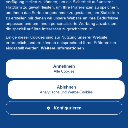
Verfügung stellen zu können, um die Sicherheit auf unserer
Plattform zu gewährleisten, um Ihre Präferenzen zu speichern,
um Ihnen das Surfen angenehmer zu gestalten, um Statistiken
zu erstellen mir denen wir unsere Website an Ihre Bedürfnisse
anpassen und um Ihnen personalisierte Werbung anzubieten,
Sammlung
die speziell auf Ihre Interessen zugeschnitten ist.
Einige dieser Cookies sind zur Nutzung unserer Website
Neuigkeiten
erforderlich, andere können entsprechend Ihren Präferenzen
eingestellt werden.
Weitere Informationen
Artikel
Gesellschaft
Annehmen
Alle Cookies
Serviceleistungen
Schreiben
Ablehnen
Analytische und Werbe-Cookies
Deutsch
Konfigurieren
© Delcampe International srl – Alle Rechte vorbehalten.
Nutzungsbedingungen
&
Datenschutz.