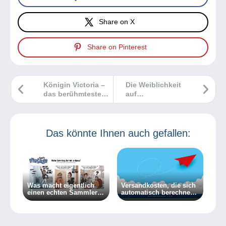
Share on X
Share on Pinterest
Königin Victoria –
Die Weiblichkeit
das berühmteste
auf
Bildnis auf
Ansichtskarten
Briefmarken!
von Raphaël
Kirchner
Das könnte Ihnen auch gefallen:
Was macht eigentlich
Versandkosten, die sich
einen echten Sammler
automatisch berechnen
aus?
lassen?