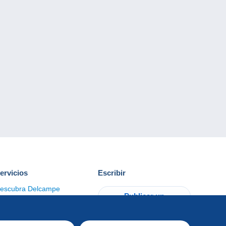
ervicios
Escribir
escubra Delcampe
Publicar un
ontacto
artículo