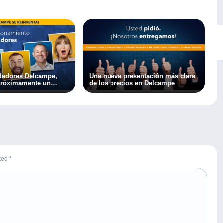
dedores Delcampe,
Una nueva presentación más clara
próximamente un
de los precios en Delcampe
a!
rked
*