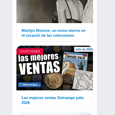
Marilyn Monroe, un icono eterno en
el corazón de las colecciones
COLECCIONES
Las mejores ventas Delcampe julio
2026