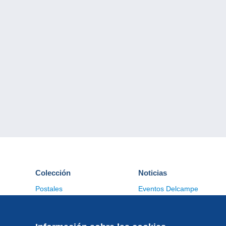
Colección
Noticias
Postales
Eventos Delcampe
Sellos
Concursos
Monedas & Billetes
Otras colecciones