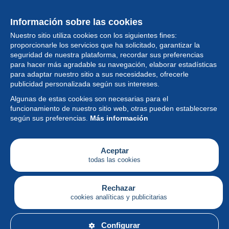
Información sobre las cookies
Nuestro sitio utiliza cookies con los siguientes fines:
proporcionarle los servicios que ha solicitado, garantizar la
seguridad de nuestra plataforma, recordar sus preferencias
para hacer más agradable su navegación, elaborar estadísticas
para adaptar nuestro sitio a sus necesidades, ofrecerle
Colección
publicidad personalizada según sus intereses.
Algunas de estas cookies son necesarias para el
Noticias
funcionamiento de nuestro sitio web, otras pueden establecerse
según sus preferencias.
Más información
Funcionalidad
Empresa
Aceptar
todas las cookies
Servicios
Escribir
Rechazar
cookies analíticas y publicitarias
Español
Configurar