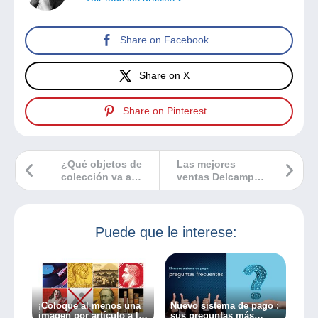
Share on Facebook
Share on X
Share on Pinterest
¿Qué objetos de
Las mejores
colección va a
ventas Delcampe
regalar estas
diciembre 2024
fiestas?
Puede que le interese:
¡Coloque al menos una
Nuevo sistema de pago :
imagen por artículo a la
sus preguntas más