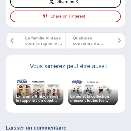
Share on X
Share on Pinterest
La famille Vintage
Quelques
vous le rappelle :
souvenirs du
un objet peut
salon du Disque
appartenir à
de Bordeaux
plusieurs
collections !
Vous aimerez peut être aussi:
La famille Vintage vous
Le jeu et la collection
le rappelle : un objet
unissent toutes les
peut appartenir à
générations !
plusieurs collections !
Laisser un commentaire