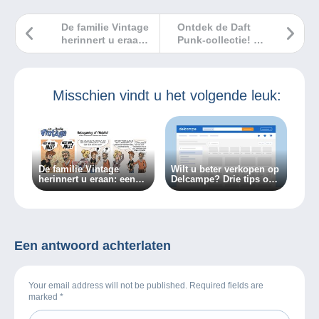
De familie Vintage
Ontdek de Daft
herinnert u eraan:
Punk-collectie! De
een item kan deel
onmisbare items
uitmaken van
vindt u op
verschillende
Delcampe!
collecties!
Misschien vindt u het volgende leuk:
De familie Vintage
Wilt u beter verkopen op
herinnert u eraan: een
Delcampe? Drie tips om
item kan deel uitmaken
dat te doen!
van verschillende
collecties!
Een antwoord achterlaten
Your email address will not be published. Required fields are
marked
*