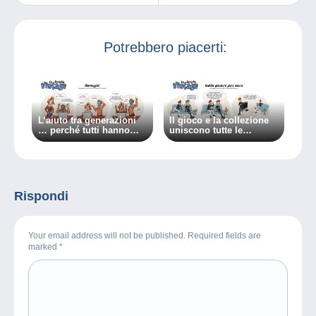
Nuovo Brunswick
perdere su
Delcampe!
Potrebbero piacerti:
L’aiuto tra generazioni
Il gioco e la collezione
… perché tutti hanno
uniscono tutte le
qualcosa da imparare.
generazioni!
Rispondi
Your email address will not be published. Required fields are
marked
*