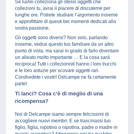
Se lui/lei colleziona gli stessi oggetti che
collezioni tu, avrai il piacere di discuterne per
lunghe ore. Potrete studiare l’argomento insieme
e approfittare di questi bei momenti dedicati alla
vostra passione.
Gli oggetti sono diversi? Non solo, parlando
insieme, vedrai questo tuo familiare da un altro
punto di vista, ma sarai in grado di farlo diventare
un alleato molto importante … E la cosa sarà
reciproca! Tutti i collezionisti hanno i loro trucchi
e le loro astuzie per scovare oggetti rari.
Condividete i vostri! Delcampe ne fa certamente
parte!
Ti lanci? Cosa c’è di meglio di una
ricompensa?
Noi di Delcampe siamo sempre felicissimi di
accogliere nuovi membri. E se trascinassi tuo
figlio, figlia, nipotino o nipotina, padre o madre in
questa avventura? Attenzione: per tra qualche