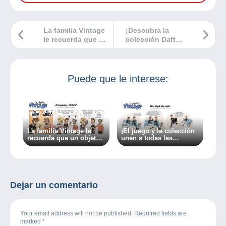
La familia Vintage
¡Descubra la
le recuerda que un
colección Daft
objeto puede
Punk! ¡Los
pertenecer a
imprescindibles
varias
están en
colecciones.
Delcampe!
Puede que le interese:
La familia Vintage le
¡El juego y la colección
recuerda que un objeto
unen a todas las
puede pertenecer a
generaciones!
varias colecciones.
Dejar un comentario
Your email address will not be published. Required fields are
marked
*