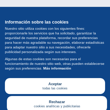
Información sobre las cookies
Nuestro sitio utiliza cookies con los siguientes fines:
proporcionarle los servicios que ha solicitado, garantizar la
seguridad de nuestra plataforma, recordar sus preferencias
para hacer más agradable su navegación, elaborar estadísticas
para adaptar nuestro sitio a sus necesidades, ofrecerle
Colección
publicidad personalizada según sus intereses.
Algunas de estas cookies son necesarias para el
Noticias
funcionamiento de nuestro sitio web, otras pueden establecerse
según sus preferencias.
Más información
Funcionalidad
Empresa
Aceptar
todas las cookies
Servicios
Escribir
Rechazar
cookies analíticas y publicitarias