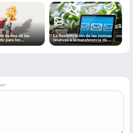
to es una de las
La flexibilización de las normas
ito para los
relativas a la transferencia de
en Delcampe
direcciones de correo electrónico
en la mensajería de Delcampe.
rked
*