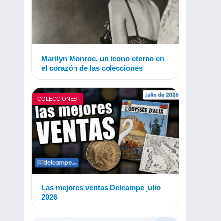
Marilyn Monroe, un icono eterno en
el corazón de las colecciones
COLECCIONES
Las mejores ventas Delcampe julio
2026