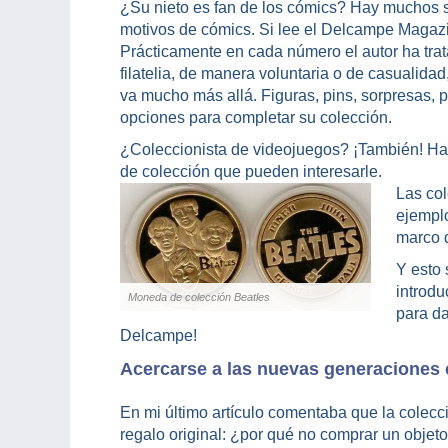
¿Su nieto es fan de los cómics? Hay muchos se
motivos de cómics. Si lee el Delcampe Magazi
Prácticamente en cada número el autor ha trat
filatelia, de manera voluntaria o de casualidad,
va mucho más allá. Figuras, pins, sorpresas, 
opciones para completar su colección.
¿Coleccionista de videojuegos? ¡También! Hay f
de colección que pueden interesarle.
Las col
ejemplo
marco d
Y esto 
introdu
Moneda de colección Beatles
para d
Delcampe!
Acercarse a las nuevas generaciones 
En mi último artículo comentaba que la colecci
regalo original: ¿por qué no comprar un objet