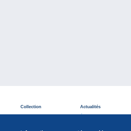
Collection
Actualités
Cartes postales
Événements Delcampe
Timbres
Concours
Monnaies & Billets