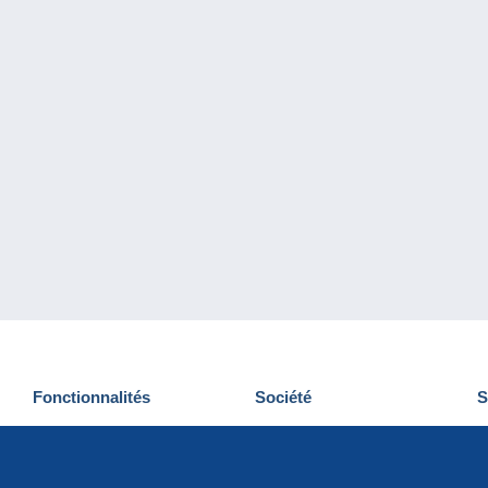
Fonctionnalités
Société
S
Nouveautés
Qui sommes-nous
D
Astuces
Gestion des cookies
N
Commercial
Emplois