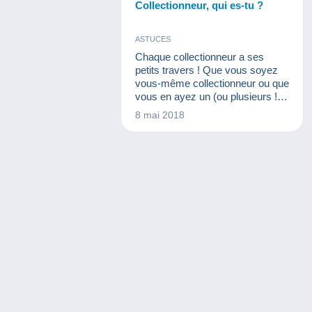
Collectionneur, qui es-tu ?
ASTUCES
Chaque collectionneur a ses
petits travers ! Que vous soyez
vous-même collectionneur ou que
vous en ayez un (ou plusieurs !) à
la maison, voici un petit article
8 mai 2018
pour en rire gentiment tous
ensemble…