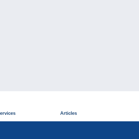
ervices
Articles
écouvrir Delcampe
Proposer un
ous contacter
article