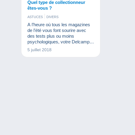
Quel type de collectionneur
êtes-vous ?
ASTUCES
DIVERS
A l’heure où tous les magazines
de l’été vous font sourire avec
des tests plus ou moins
psychologiques, votre Delcampe
Blog se met au goût du jour. Le
5 juillet 2018
petit test ci-dessous est à faire
avec beaucoup de second degré
et juste pour s’amuser !