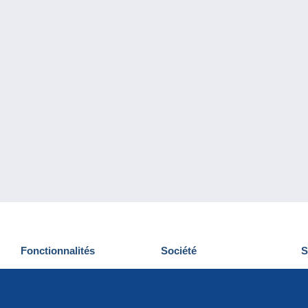
Fonctionnalités
Société
S
Nouveautés
Qui sommes-nous
D
Astuces
Gestion des cookies
N
Commercial
Emplois