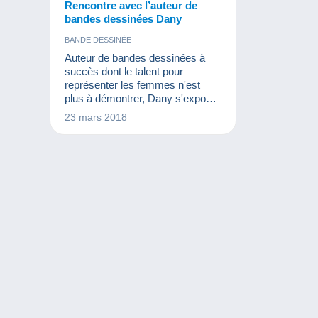
Rencontre avec l’auteur de
bandes dessinées Dany
BANDE DESSINÉE
Auteur de bandes dessinées à
succès dont le talent pour
représenter les femmes n'est
plus à démontrer, Dany s'expose
en peinture à la galerie Daniel
23 mars 2018
Maghen du 28 mars au 21 avril.