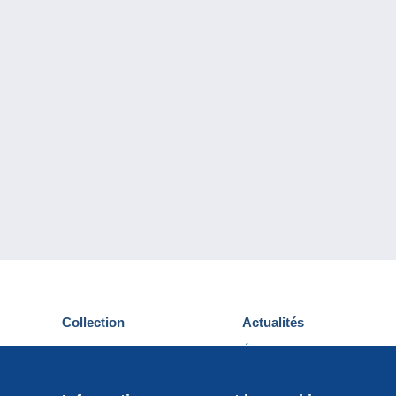
Collection
Actualités
Cartes postales
Événements Delcampe
Timbres
Concours
Monnaies & Billets