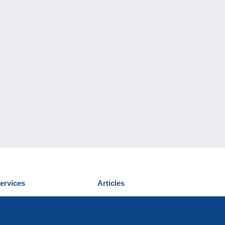
ervices
Articles
écouvrir Delcampe
Proposer un
ous contacter
article