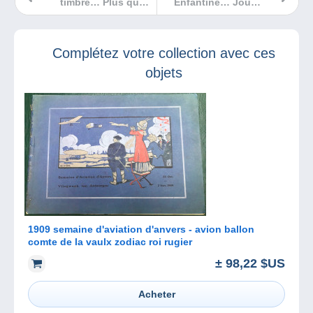
timbre… Plus que
Enfantine… Jouet
quelques jours
d’antan qui initiait
pour voter !
les plus jeunes à
la philatélie !
Complétez votre collection avec ces
objets
1909 semaine d'aviation d'anvers - avion ballon
comte de la vaulx zodiac roi rugier
± 98,22 $US
Acheter