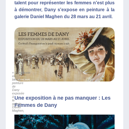
talent pour représenter les femmes n'est plus
à démontrer, Dany s'expose en peinture à la
galerie Daniel Maghen du 28 mars au 21 avril.
« Symphonie
en
bleu »,
peinture
de
Dany
exposée
à
Une exposition à ne pas manquer : Les
la
galerie
Femmes de Dany
Daniel
Maghen,