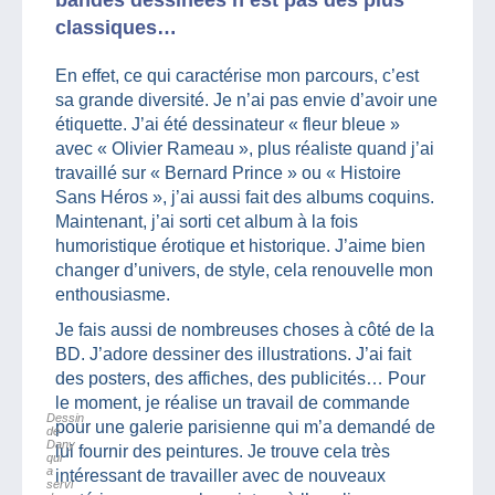
bandes dessinées n’est pas des plus
classiques…
En effet, ce qui caractérise mon parcours, c’est
sa grande diversité. Je n’ai pas envie d’avoir une
étiquette. J’ai été dessinateur « fleur bleue »
avec « Olivier Rameau », plus réaliste quand j’ai
travaillé sur « Bernard Prince » ou « Histoire
Sans Héros », j’ai aussi fait des albums coquins.
Maintenant, j’ai sorti cet album à la fois
humoristique érotique et historique. J’aime bien
changer d’univers, de style, cela renouvelle mon
enthousiasme.
Je fais aussi de nombreuses choses à côté de la
BD. J’adore dessiner des illustrations. J’ai fait
des posters, des affiches, des publicités… Pour
le moment, je réalise un travail de commande
Dessin
pour une galerie parisienne qui m’a demandé de
de
Dany
lui fournir des peintures. Je trouve cela très
qui
a
intéressant de travailler avec de nouveaux
servi