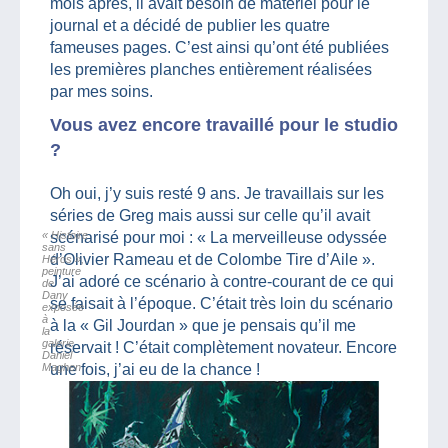
mois après, il avait besoin de matériel pour le
journal et a décidé de publier les quatre
fameuses pages. C’est ainsi qu’ont été publiées
les premières planches entièrement réalisées
par mes soins.
Vous avez encore travaillé pour le studio
?
Oh oui, j’y suis resté 9 ans. Je travaillais sur les
séries de Greg mais aussi sur celle qu’il avait
« Histoire
scénarisé pour moi : « La merveilleuse odyssée
sans
d’Olivier Rameau et de Colombe Tire d’Aile ».
Héros »,
peinture
J’ai adoré ce scénario à contre-courant de ce qui
de
Dany
se faisait à l’époque. C’était très loin du scénario
exposée
à
à la « Gil Jourdan » que je pensais qu’il me
la
galerie
réservait ! C’était complètement novateur. Encore
Daniel
Maghen
une fois, j’ai eu de la chance !