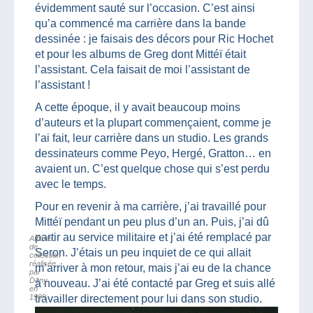
évidemment sauté sur l’occasion. C’est ainsi
qu’a commencé ma carrière dans la bande
dessinée : je faisais des décors pour Ric Hochet
et pour les albums de Greg dont Mittéï était
l’assistant. Cela faisait de moi l’assistant de
l’assistant !
A cette époque, il y avait beaucoup moins
d’auteurs et la plupart commençaient, comme je
l’ai fait, leur carrière dans un studio. Les grands
dessinateurs comme Peyo, Hergé, Gratton… en
avaient un. C’est quelque chose qui s’est perdu
avec le temps.
Pour en revenir à ma carrière, j’ai travaillé pour
Mittéï pendant un peu plus d’un an. Puis, j’ai dû
partir au service militaire et j’ai été remplacé par
Affiche
de
Seron. J’étais un peu inquiet de ce qui allait
collection
réalisée
m’arriver à mon retour, mais j’ai eu de la chance
par
Dany
à nouveau. J’ai été contacté par Greg et suis allé
en
1999
travailler directement pour lui dans son studio.