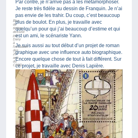
Par contre, je n’arrive pas à les métamorphoser.
Je reste très fidèle au dessin de Franquin. Je n’ai
pas envie de les trahir. Du coup, c’est beaucoup
Bloc
plus de boulot. En plus, je travaille avec
de
timbre
quelqu’un pour qui j’ai beaucoup d’estime et qui
dessiné
est un ami, le scénariste Yann.
par
Dany
à
Je suis aussi au tout début d’un projet de roman
l’occasion
des
graphique avec une influence auto biographique.
20
ans
Encore quelque chose de tout à fait différent. Sur
du
CBBD
ce projet, je travaille avec Denis Lapière.