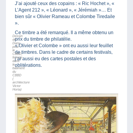
J’ai ajouté ceux des copains : « Ric Hochet », «
L’Agent 212 », « Léonard », « Jérémiah »… Et
bien sûr « Olivier Rameau et Colombe Tiredaile
».
Ce timbre a été remarqué. Il a même obtenu un
Dessin
prix du timbre de philatélie.
de
Dany
« Olivier et Colombe » ont eu aussi leur feuillet
pour
le
de timbres. Dans le cadre de certains festivals,
CBBD,
femme
j’ai aussi eu des cartes postales et des
dans
le
oblitérations.
bâtiment
du
CBBD
(
architecture
Victor
Horta)