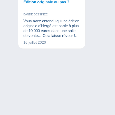
Edition originale ou pas ?
BANDE DESSINÉE
Vous avez entendu qu’une édition
originale d’Hergé est partie à plus
de 10 000 euros dans une salle
de vente… Cela laisse rêveur !
Mais avant de proposer les
16 juillet 2020
albums de bandes dessinées sur
Delcampe ou dans une salle de
vente, il est important de savoir si
vous êtes bien face à une édition
originale…