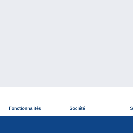
Fonctionnalités
Société
S
Nouveautés
Qui sommes-nous
D
Astuces
Gestion des cookies
N
Commercial
Emplois