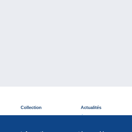
Collection
Actualités
Cartes postales
Événements Delcampe
Timbres
Concours
Monnaies & Billets