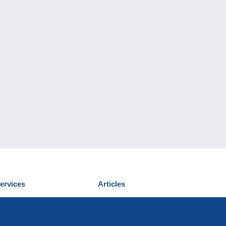
ervices
Articles
écouvrir Delcampe
Proposer un
ous contacter
article