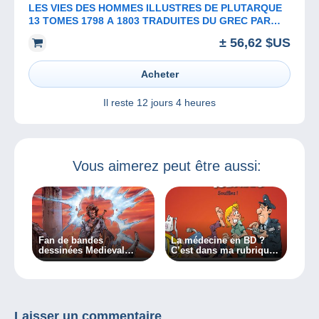
LES VIES DES HOMMES ILLUSTRES DE PLUTARQUE
13 TOMES 1798 A 1803 TRADUITES DU GREC PAR
DOMINIQUE RICARD BARROIS PARIS
± 56,62 $US
Acheter
Il reste
12 jours 4 heures
Vous aimerez peut être aussi:
Fan de bandes
La médecine en BD ?
dessinées Medieval
C’est dans ma rubrique
Fantasy ? Ecoutez notre
radio !
chronique radio !
Laisser un commentaire