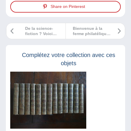
Share on Pinterest
De la science-
Bienvenue à la
fiction ? Voici
ferme philatélique
quelques
!
suggestions BD !
Complétez votre collection avec ces
objets