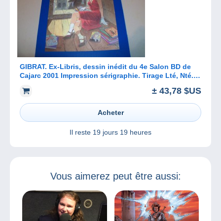
GIBRAT. Ex-Libris, dessin inédit du 4e Salon BD de
Cajarc 2001 Impression sérigraphie. Tirage Lté, Nté.
et signé. RARE !
± 43,78 $US
Acheter
Il reste
19 jours 19 heures
Vous aimerez peut être aussi: