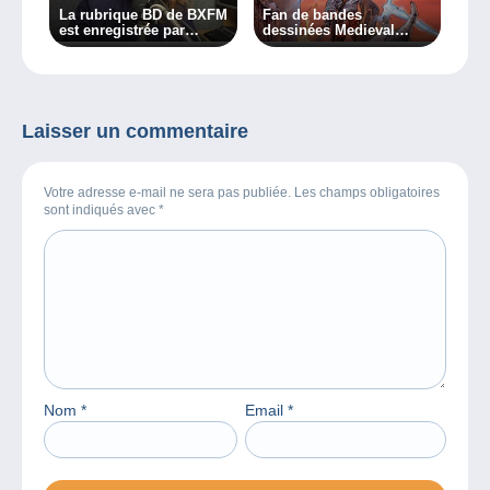
La rubrique BD de BXFM
Fan de bandes
est enregistrée par
dessinées Medieval
Héloïse de chez
Fantasy ? Ecoutez notre
Delcampe !
chronique radio !
Laisser un commentaire
Votre adresse e-mail ne sera pas publiée. Les champs obligatoires
sont indiqués avec
*
Nom
*
Email
*