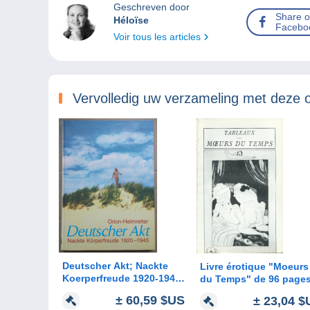
Geschreven door
Share 
Héloïse
Facebo
Voir tous les articles
Vervolledig uw verzameling met deze 
Deutscher Akt; Nackte
Livre érotique "Moeurs
Koerperfreude 1920-1945;
du Temps" de 96 page
FKK Orion-Heimreiter;
(photos nus , poses
± 60,59 $US
± 23,04 $
2000, 160 pages;
osées , etc ...) -