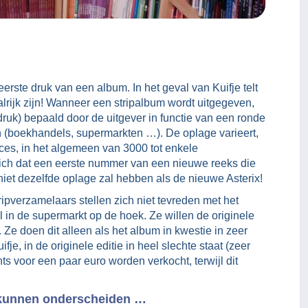
erste druk van een album. In het geval van Kuifje telt
alrijk zijn! Wanneer een stripalbum wordt uitgegeven,
druk) bepaald door de uitgever in functie van een ronde
n (boekhandels, supermarkten …). De oplage varieert,
ces, in het algemeen van 3000 tot enkele
ich dat een eerste nummer van een nieuwe reeks die
et dezelfde oplage zal hebben als de nieuwe Asterix!
ripverzamelaars stellen zich niet tevreden met het
in de supermarkt op de hoek. Ze willen de originele
. Ze doen dit alleen als het album in kwestie in zeer
je, in de originele editie in heel slechte staat (zeer
s voor een paar euro worden verkocht, terwijl dit
te kunnen onderscheiden …