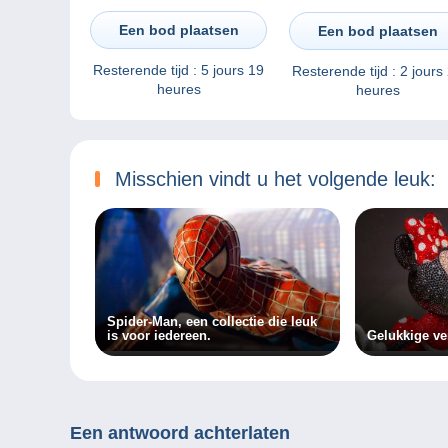
naturism, naturisme,
Dimensions : 12,5 cm /
Naturismus
20,5 cm
Een bod plaatsen
Een bod plaatsen
Resterende tijd :
5 jours 19
Resterende tijd :
2 jours
heures
heures
Misschien vindt u het volgende leuk:
Spider-Man, een collectie die leuk
is voor iedereen.
Gelukkige ve
Een antwoord achterlaten