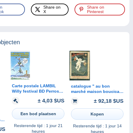
on
Share on
Share on
ok
X
Pinterest
objecten
Carte postale LAMBIL
catalogue " au bon
Willy festival BD Perros-
marché maison boucicaut
Guirec 2007 (Les
Paris , 1903 etrennes
± 4,03 $US
± 92,18 $US
Tuniques bleues...)
jouets mois de
decermbre, 74 pages bon
état- modb28
Een bod plaatsen
Kopen
s
Resterende tijd :
1 jour 21
Resterende tijd :
1 jour 14
US
heures
heures