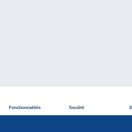
Fonctionnalités
Société
S
Nouveautés
Qui sommes-nous
D
Astuces
Gestion des cookies
N
Commercial
Emplois