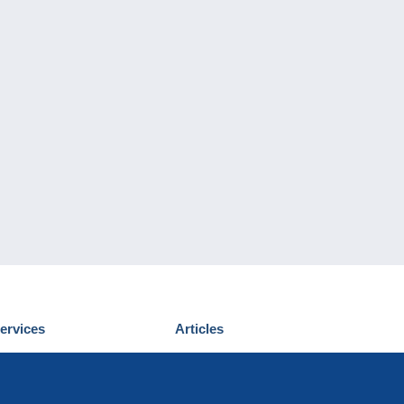
ervices
Articles
écouvrir Delcampe
Proposer un
ous contacter
article