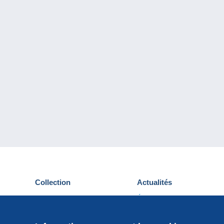
Collection
Actualités
Cartes postales
Événements Delcampe
Timbres
Concours
Monnaies & Billets