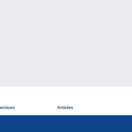
ervices
Articles
écouvrir Delcampe
Proposer un
ous contacter
article