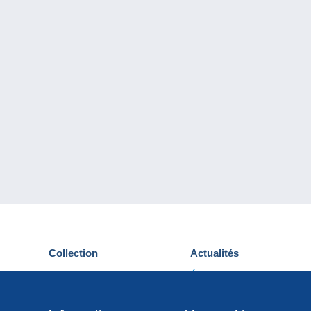
Collection
Actualités
Cartes postales
Événements Delcampe
Timbres
Concours
Monnaies & Billets