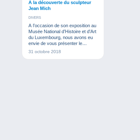
A la découverte du sculpteur
Jean Mich
DIVERS
A l’occasion de son exposition au
Musée National d’Histoire et d’Art
du Luxembourg, nous avons eu
envie de vous présenter le
sculpteur Jean Mich. Cette figure
31 octobre 2018
importante des Arts du
Luxembourg, l’une des plus
remarquables de la belle époque,
est honorée d’un timbre
représentant l’une de ses plus
célèbres sculptures, le Chinois
Chih-Fan que l’on retrouve en
couverture du Delcampe
Magazine n°24.