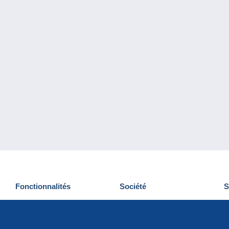
Fonctionnalités
Société
S
Nouveautés
Qui sommes-nous
D
Astuces
Gestion des cookies
N
Commercial
Emplois