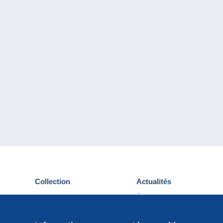
Collection
Actualités
Cartes postales
Événements Delcampe
Timbres
Concours
Monnaies & Billets