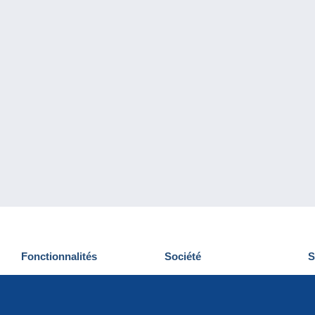
Fonctionnalités
Société
S
Nouveautés
Qui sommes-nous
D
Astuces
Gestion des cookies
N
Commercial
Emplois