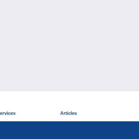
ervices
Articles
écouvrir Delcampe
Proposer un
ous contacter
article