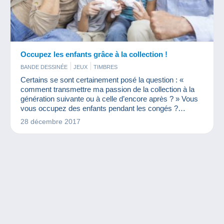
Occupez les enfants grâce à la collection !
BANDE DESSINÉE
JEUX
TIMBRES
Certains se sont certainement posé la question : «
comment transmettre ma passion de la collection à la
génération suivante ou à celle d’encore après ? » Vous
vous occupez des enfants pendant les congés ?
Pourquoi ne pas en profiter pour jouer avec eux autour
28 décembre 2017
de la collection… Dans cet article, découvrez quelques
activités à faire avec vos « chicoufs ». Si vous ne
connaissez pas ce terme, c’est normal, il est inventé ! Il
v