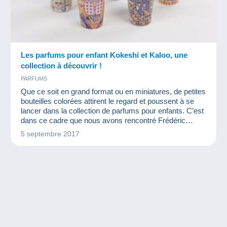
Les parfums pour enfant Kokeshi et Kaloo, une
collection à découvrir !
PARFUMS
Que ce soit en grand format ou en miniatures, de petites
bouteilles colorées attirent le regard et poussent à se
lancer dans la collection de parfums pour enfants. C’est
dans ce cadre que nous avons rencontré Frédéric
Beaulieu de Millennium Fragrances, la société qu’il a
5 septembre 2017
créée avec son épouse Priscilla et qui vend des
parfums pour enfants et adolescents Kaloo, Clayeux et
Kokeshi. Pour eux, le contenu compte autant que le
contenant.