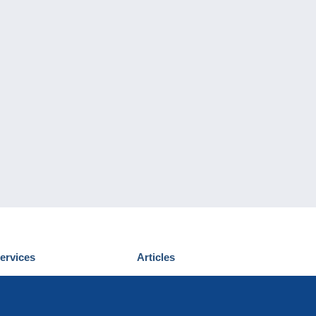
ervices
Articles
écouvrir Delcampe
Proposer un
ous contacter
article