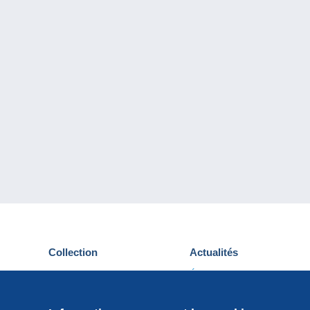
Collection
Actualités
Cartes postales
Événements Delcampe
Timbres
Concours
Monnaies & Billets