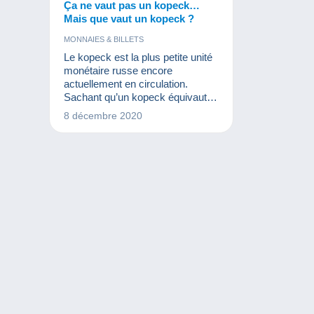
Ça ne vaut pas un kopeck…
Mais que vaut un kopeck ?
MONNAIES & BILLETS
Le kopeck est la plus petite unité
monétaire russe encore
actuellement en circulation.
Sachant qu’un kopeck équivaut à
un centième de rouble et qu’un
8 décembre 2020
rouble vaut actuelle 0.011€,
l’expression « cela ne vaut pas un
kopeck » garde tout son sens.
Toutefois, certaines pièces en
kopecks peuvent avoir une belle
valeur car cette unité monétaire
est très ancienne.