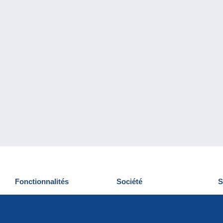
Fonctionnalités
Société
S
Nouveautés
Qui sommes-nous
D
Astuces
Gestion des cookies
N
Commercial
Emplois