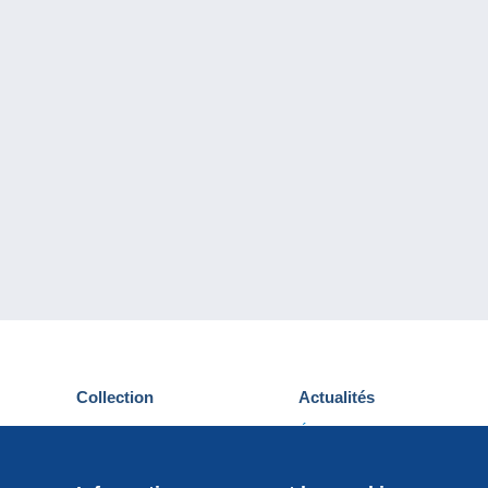
Collection
Actualités
Cartes postales
Événements Delcampe
Timbres
Concours
Monnaies & Billets