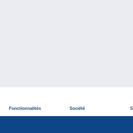
Fonctionnalités
Société
S
Nouveautés
Qui sommes-nous
D
Astuces
Gestion des cookies
N
Commercial
Emplois