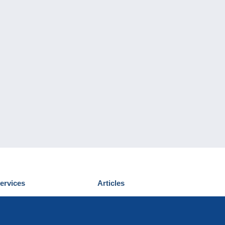
ervices
Articles
écouvrir Delcampe
Proposer un
ous contacter
article