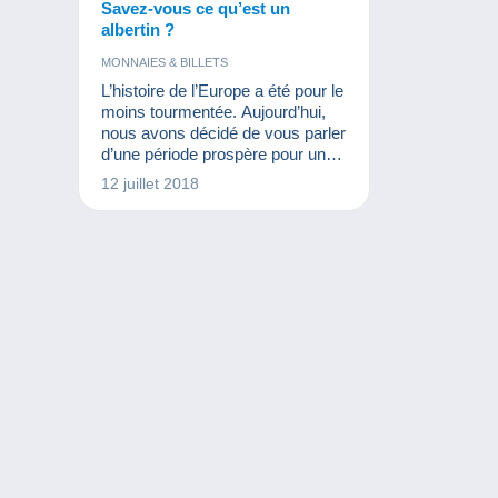
Savez-vous ce qu’est un
albertin ?
MONNAIES & BILLETS
L’histoire de l’Europe a été pour le
moins tourmentée. Aujourd’hui,
nous avons décidé de vous parler
d’une période prospère pour une
région qui pourtant était en guerre,
12 juillet 2018
le règne d’Albert et Isabelle
d’Autriche sur les Pays-Bas.
Cette période est intimement liée
à certaines pièces de monnaies
rares que nous allons tenter de
vous présenter.