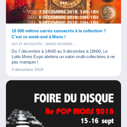
10 000 mètres carrés consacrés à la collection ?
C’est ce week-end à Mons !
ART ET ANTIQUITÉS
BANDE DESSINÉE
BISTROT ET ALIMENTATION
CARTES POSTALES
Du 7 décembre à 14h00 au 9 décembre à 18h00, Le
ÉVÉNEMENTS DELCAMPE
MILITARIA
PHOTOGRAPHIE
Lotto Mons Expo abritera un salon multi-collections à ne
PUBLICITÉ
VIEUX DOCUMENTS
VINYLES
pas manquer !
3 décembre 2018